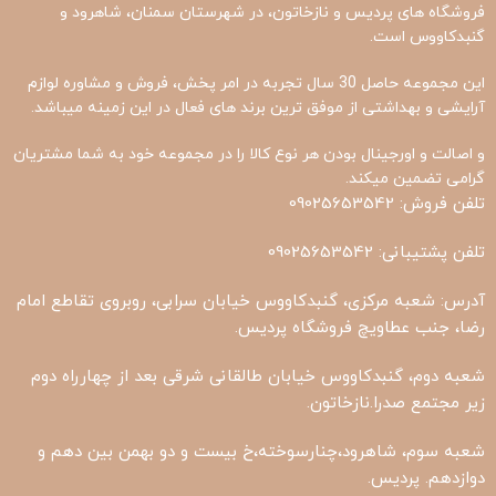
فروشگاه های پردیس و نازخاتون، در شهرستان سمنان، شاهرود و
گنبدکاووس است.
این مجموعه حاصل 30 سال تجربه در امر پخش، فروش و مشاوره لوازم
آرایشی و بهداشتی از موفق ترین برند های فعال در این زمینه میباشد.
و اصالت و اورجینال بودن هر نوع کالا را در مجموعه خود به شما مشتریان
گرامی تضمین میکند.
تلفن فروش: 09025653542
تلفن پشتیبانی: 09025653542
آدرس: شعبه مرکزی، گنبدکاووس خیابان سرابی، روبروی تقاطع امام
رضا، جنب عطاویچ فروشگاه پردیس.
شعبه دوم، گنبدکاووس خیابان طالقانی شرقی بعد از چهارراه دوم
زیر مجتمع صدرا.نازخاتون.
شعبه سوم، شاهرود،چنارسوخته،خ بیست و دو بهمن بین دهم و
دوازدهم. پردیس.