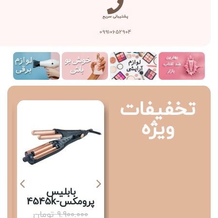
پشتیبانی سریع
09910652904
تخفیفات
ویژه
سرم لیفتینگ RF
بابلیس
پرومکس-4545k
1.020.000
تومان
9.900.000
تومان