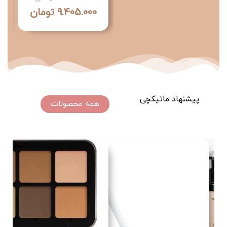
943.500
تومان
9.405.000
تومان
پیشنهاد ماتیکچی
همه محصولات