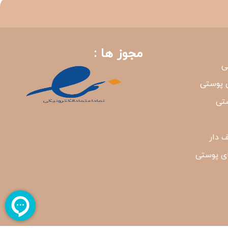
مجوز ها :
ی
 پوستی
شتی
 دار
ی پوستی