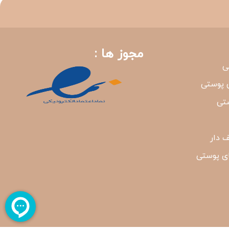
مجوز ها :
ی
 پوستی
شتی
 دار
ی پوستی