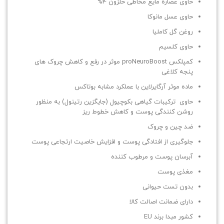
حاوی عصاره مایع مخاطی حلزون 4%
حاوی عسل مانوکا
روغن گل کاملیا
حاوی کلسیم
کمپلکس proNeuroBoost موثر در رفع و کاهش چروک های
پنجه کلاغی
ماده موثر آرگایرلاین با عملکرد مشابه بوتاکس
حاوی ترکیبات گیاهی بکوچیول (جایگزین رتینول) به منظور
روشن کنندگی پوست و کاهش خطوط ریز
ضد چین و چروک
جلوگیری از افتادگی پوست و افزایش خاصیت ارتجاعی پوست
آبرسان پوست و مرطوب کننده
مغذی پوست
بدون تست حیوانی
دارای ضمانت اصالت کالا
کشور مبدا برند EU