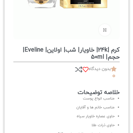
برای بزرگنمایی کلیک کنید
کرم |24k| خاویار| شب| اولاین| Eveline|
حجم| 50ml
بدون دیدگاه
0
خلاصه توضیحات
مناسب انواع پوست
مناسب خانم ها و آقایان
حاوی عصاره خاویار سیاه
حاوی ذرات طلا