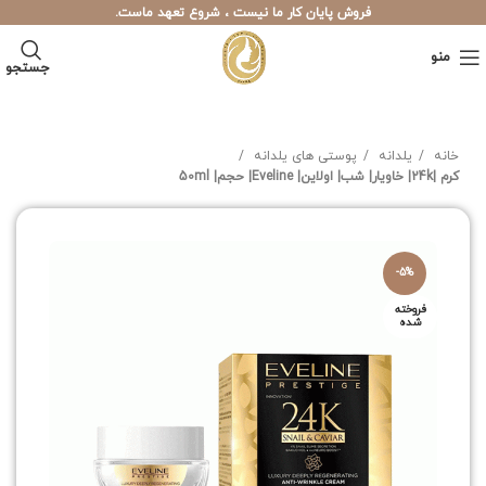
فروش پایان کار ما نیست ، شروع تعهد ماست.
منو
جستجو
خانه
یلدانه
پوستی های یلدانه
کرم |24k| خاویار| شب| اولاین| Eveline| حجم| 50ml
-5%
فروخته
شده