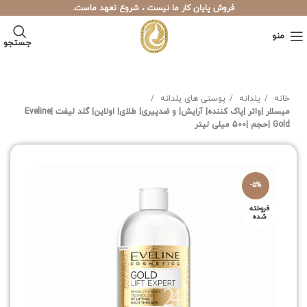
فروش پایان کار ما نیست ، شروع تعهد ماست.
منو
جستجو
خانه
یلدانه
پوستی های یلدانه
میسلار |واتر |پاک کننده| آرایش| و ضدپیری| طلای| اولاین| گلد لیفت |Eveline
Gold |حجم |500 میلی لیتر
-5%
فروخته
شده