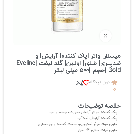
برای بزرگنمایی کلیک کنید
میسلار |واتر |پاک کننده| آرایش| و
ضدپیری| طلای| اولاین| گلد لیفت |Eveline
Gold |حجم |500 میلی لیتر
بدون دیدگاه
0
خلاصه توضیحات
‘- پاک کننده انواع آرایش صورت، چشم و لب
– پاک کننده آرایش ضدآب
– حاوی مواد موثر ضدپیری، سفت کننده و جوانسازی
– حاوی ذرات طلای 24 عیار