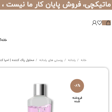
ماتیکچی، فروش پایان کار ما نیست ،
خانه
آ
خانه
یلدانه
پوستی های یلدانه
محلول پاک کننده | احیا کننده
-8%
فروخته
شده