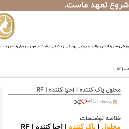
 شروع تعهد ماست.
رایشی
عطر و ادکلن
مراقب و روتین پوستی
بهداشتی
مراقبت از مو
لوازم برقی
تماس با ما
م
 | RF
محلول پاک کننده | احیا کننده | RF
0
بدون دیدگاه
خلاصه توضیحات
محلول
|
پاک کننده
| احیا کننده | RF