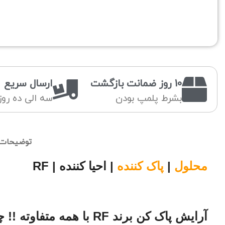
10 روز ضمانت بازگشت
ارسال سریع
بشرط پلمپ بودن
سه الی ده روز
توضیحات
محلول
|
پاک کننده
| احیا کننده | RF
آرایش پاک کن برند RF با همه متفاوته
!!
چو