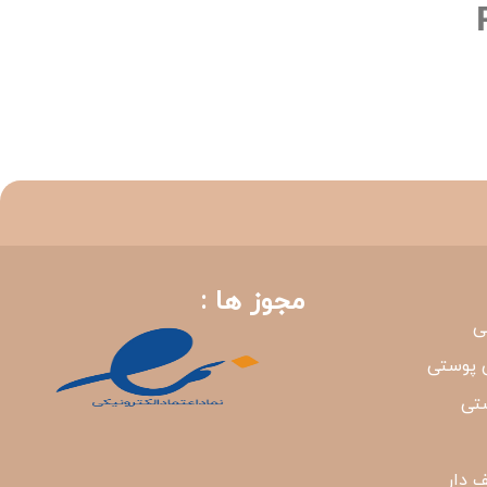
مجوز ها :
ی
 پوستی
شتی
 دار