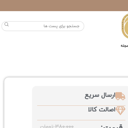
جله
ارسال سریع
اصالت کالا
قیمت:
380.000
تومان